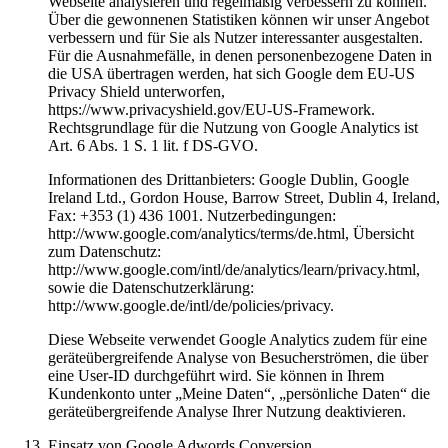
Webseite analysieren und regelmäßig verbessern zu können.
Über die gewonnenen Statistiken können wir unser Angebot
verbessern und für Sie als Nutzer interessanter ausgestalten.
Für die Ausnahmefälle, in denen personenbezogene Daten in
die USA übertragen werden, hat sich Google dem EU-US
Privacy Shield unterworfen,
https://www.privacyshield.gov/EU-US-Framework.
Rechtsgrundlage für die Nutzung von Google Analytics ist
Art. 6 Abs. 1 S. 1 lit. f DS-GVO.
Informationen des Drittanbieters: Google Dublin, Google
Ireland Ltd., Gordon House, Barrow Street, Dublin 4, Ireland,
Fax: +353 (1) 436 1001. Nutzerbedingungen:
http://www.google.com/analytics/terms/de.html, Übersicht
zum Datenschutz:
http://www.google.com/intl/de/analytics/learn/privacy.html,
sowie die Datenschutzerklärung:
http://www.google.de/intl/de/policies/privacy.
Diese Webseite verwendet Google Analytics zudem für eine
geräteübergreifende Analyse von Besucherströmen, die über
eine User-ID durchgeführt wird. Sie können in Ihrem
Kundenkonto unter „Meine Daten“, „persönliche Daten“ die
geräteübergreifende Analyse Ihrer Nutzung deaktivieren.
Einsatz von Google Adwords Conversion