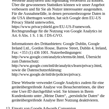
Webseite analysieren und regelmäßig verbessern zu können.
Über die gewonnenen Statistiken können wir unser Angebot
verbessern und für Sie als Nutzer interessanter ausgestalten.
Für die Ausnahmefälle, in denen personenbezogene Daten in
die USA übertragen werden, hat sich Google dem EU-US
Privacy Shield unterworfen,
https://www.privacyshield.gov/EU-US-Framework.
Rechtsgrundlage für die Nutzung von Google Analytics ist
Art. 6 Abs. 1 S. 1 lit. f DS-GVO.
Informationen des Drittanbieters: Google Dublin, Google
Ireland Ltd., Gordon House, Barrow Street, Dublin 4, Ireland,
Fax: +353 (1) 436 1001. Nutzerbedingungen:
http://www.google.com/analytics/terms/de.html, Übersicht
zum Datenschutz:
http://www.google.com/intl/de/analytics/learn/privacy.html,
sowie die Datenschutzerklärung:
http://www.google.de/intl/de/policies/privacy.
Diese Webseite verwendet Google Analytics zudem für eine
geräteübergreifende Analyse von Besucherströmen, die über
eine User-ID durchgeführt wird. Sie können in Ihrem
Kundenkonto unter „Meine Daten“, „persönliche Daten“ die
geräteübergreifende Analyse Ihrer Nutzung deaktivieren.
Einsatz von Google Adwords Conversion